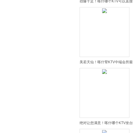
劲爆十足！喀什哪个KTV可以直接
美若天仙！喀什荤KTV中端会所最
绝对让您满意！喀什哪个KTV坐台