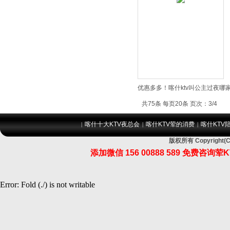
优惠多多！喀什ktv叫公主过夜哪
共75条 每页20条 页次：3/4
喀什十大KTV夜总会
喀什KTV荤的消费
喀什KTV
|
|
|
版权所有 Copyrig
添加微信
156 00888 589
免费咨询荤K
Error: Fold (./) is not writable