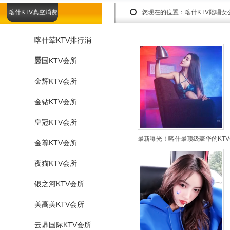
喀什KTV真空消费
您现在的位置：
喀什KTV陪唱
喀什荤KTV排行消
费
曼国KTV会所
金辉KTV会所
金钻KTV会所
皇冠KTV会所
最新曝光！喀什最顶级豪华的KTV
金尊KTV会所
夜猫KTV会所
银之河KTV会所
美高美KTV会所
云鼎国际KTV会所