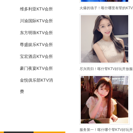
火爆的场子！喀什哪里有荤的KTV
维多利亚KTV会所
川渝国际KTV会所
东方明珠KTV会所
尊盛娱乐KTV会所
宝宏酒店KTV会所
豪门夜宴KTV会所
尽兴而归！喀什荤KTV好玩开放服
金悦俱乐部KTV消
费
服务第一！喀什哪个荤KTV好玩开