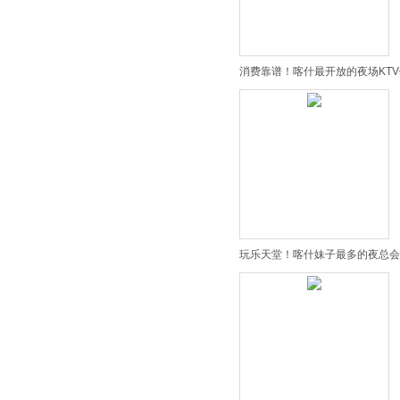
消费靠谱！喀什最开放的夜场KTV
玩乐天堂！喀什妹子最多的夜总会K