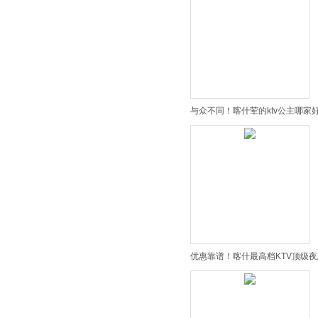
与众不同！喀什荤的ktv公主哪家
优惠靠谱！喀什最高档KTV顶级夜