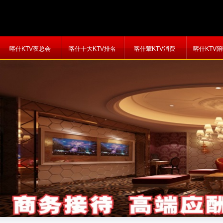
喀什KTV夜总会
喀什十大KTV排名
喀什荤KTV消费
喀什KTV