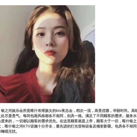
银之河娱乐会所是喀什有维族女的ktv夜总会，档次一流，高贵优雅，华丽时尚。高
之处尽显贵气。每间包厢风格都各不相同，别具一格。满足了不同顾客的需求。服务水
角度来的，一切都以顾客的需求优先。在这里顾客就是上帝，顾客大于一切，喀什银之河
次，喀什银之河KTV设施十分齐全，最先进的灯光音响设备及镭射影碟。包房各不相
你嗨唱无忧。