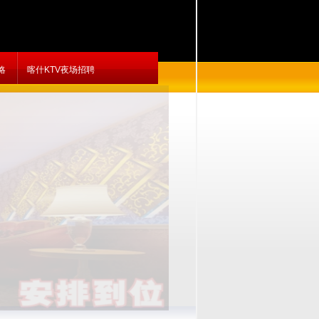
略
喀什KTV夜场招聘