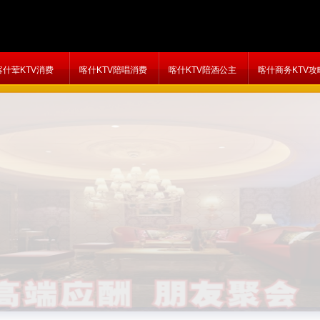
喀什荤KTV消费
喀什KTV陪唱消费
喀什KTV陪酒公主
喀什商务KTV攻