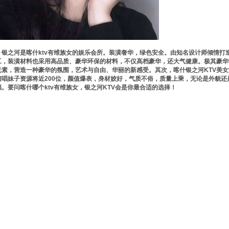
银之河是喀什ktv有维族女的娱乐会所。装潢奢华，绿色安全。由知名设计师倾情打
工，装潢材料也采用高品质、豪华环保的材料，不仅高档豪华，还大气健康。极其豪华
元素，营造一种豪华的氛围，艺术与自由、华丽的新感受。其次，喀什银之河KTV美
陪唱妹子资源将近200位，颜值爆表，身材姣好，气质不俗，质量上乘，无论是外貌
福。要问喀什哪个ktv有维族女，银之河KTV会是你最合适的选择！