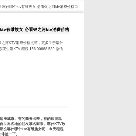
！喀什哪个ktv有维族女-必看银之河ktv消费价格口
tv有维族女-必看银之河ktv消费价格
银之河KTV消费价格点评，更多关于喀什
生活KTV 程程 156 00888 589 微信
这座城市。有的商务出差，有的旅游观
自世界各地的朋友慕名而来。喀什KTV数
那么喀什哪个ktv有维族女呢，今天程程
以来体验一下。