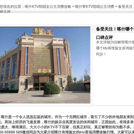
您现在的位置：
喀什KTV陪唱女公主消费攻略
>
喀什荤KTV陪唱公主消费
> 备受关注
碑点评
备受关注！喀什哪个k
口碑点评
本文详细为你解答喀什
哪个ktv有维族女咨询娱乐夜
同步！
喀什是一个令人流连忘返的城市。作为一个无网红城市，吸引了不少的外地朋友来到
光。再加上经济的飞速发展，喀什的娱乐业高度发达的休闲城市，正因如此，有很多来
量庞大、琳琅满目。大大小小的KTV不下百家，但真正好玩、真正够荤的却为数不多。
156 00888 589微信同步为大家介绍喀什有维族女的ktv夜场消费体验行情。大家可