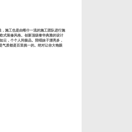
造，施工也是由喀什一流的施工团队进行施
欧式装修风格。创新顶级奢华典雅的设计
女如云，个个人间极品。陪唱妹子漂亮多，
还是气质都是百里挑一的。绝对让你大饱眼