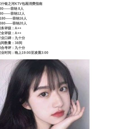
喀什银之河KTV包厢消费指南
880——容纳 8人
980——容纳12人
1180——容纳16人
1380——容纳20人
服务评级：A++
安全评级：A++
行业口碑：九十分
包间数量：38间
综合考评：九十分
营业时间：晚上19:00至凌晨3:00